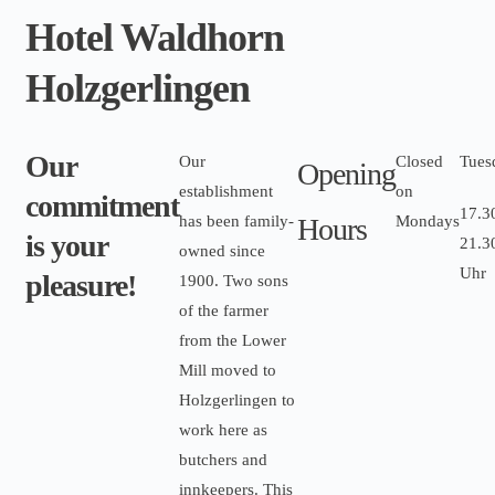
Hotel Waldhorn
Holzgerlingen
Our
Our
Closed
Tues
Opening
establishment
on
commitment
17.3
has been family-
Hours
Mondays
is your
21.3
owned since
Uhr
pleasure!
1900. Two sons
of the farmer
from the Lower
Mill moved to
Holzgerlingen to
work here as
butchers and
innkeepers. This